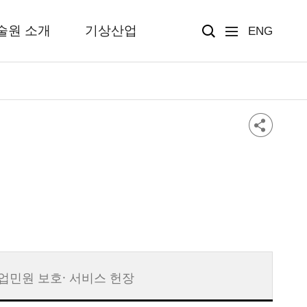
술원 소개
기상산업
ENG
업민원 보호· 서비스 헌장