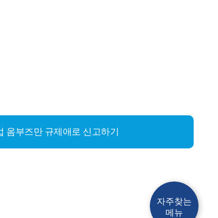
업 옴부즈만 규제애로
신고하기
자주찾는
메뉴