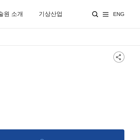
술원 소개
기상산업
ENG