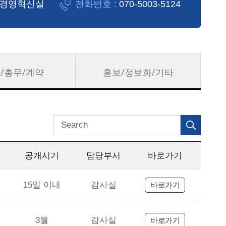
경영혁신실
전화번호 :
070-5003-5124
/총무/계약
홍보/정보화/기타
검색어 입력
공개시기
담당부서
바로가기
15일 이내
감사실
바로가기
3월
감사실
바로가기