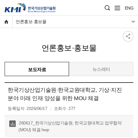
ENG
언론홍보·홍보물
언론홍보·홍보물
뉴스레터
보도자료
한국기상산업기술원·한국교원대학교, 기상·지진
분야 미래 인재 양성을 위한 MOU 체결
등록일자
2026/06/17
조회수
277
다운
260617_한국기상산업기술원, 한국교원대학교 업무협약
로
(MOU) 체결.hwp
드