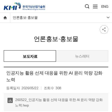
ENG
언론홍보·홍보물
언론홍보·홍보물
뉴스레터
보도자료
인공지능 활용 선제 대응을 위한 AI 윤리 역량 강화
노력
등록일자
2026/05/22
조회수
308
다운
260522_인공지능 활용 선제 대응을 위한 AI 윤리 역량 강화
로
노력.hwp
드