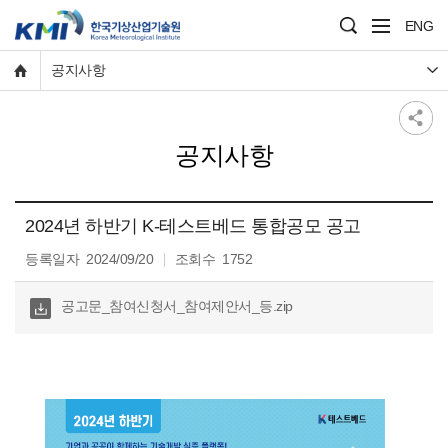
ENG
공지사항
공지사항
2024년 하반기 K-테스트베드 통합공모 공고
등록일자
2024/09/20
조회수
1752
다운
공고문_참여신청서_참여제안서_등.zip
로
드