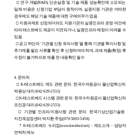
  □ 연구·개발(R&D), 단순실증 및 기술·제품 성능확인에 소요되는 
일체 비용은 신청기업 부담이 원칙이며, 실증지원 기관은 어떠한 
경우에도 해당 기술·제품에 대한 구매의무가 없음
  □ 지원과제로 선정되더라도 지원기관의 실증인프라 운영 여건에 
따라 테스트베드 제공이 지연되거나, 실증인프라 매칭이 어려울 수 
있음
  □ 공고 하단의 ‘기관별 신청 유의사항’을 통해 기관별 특이사항 및 
추가제출 필요 서류를 확인 후 신청하여야 하며, 과제 제출(확정) 후 
수정이 불가하므로 제출 전 내용확인 필수
4. 문의처
  □ K-테스트베드 제도 관련 문의: 한국수자원공사 물산업혁신처 
박용상 대리 (042-629-2532)
  □ K-테스트베드 시스템 관련 문의: 한국수자원공사 물산업혁신처 
조민경 대리 (042-629-2533)
  □ 기관별 인프라/지원사항 관련 문의: 한국기상산업기술원 
지진계검정센터 박지환 주임(070-5003-5458)
   * K-테스트베드 누리집(www.ktestbed.net) - 제도소개 - 담당자 
연락처 메뉴