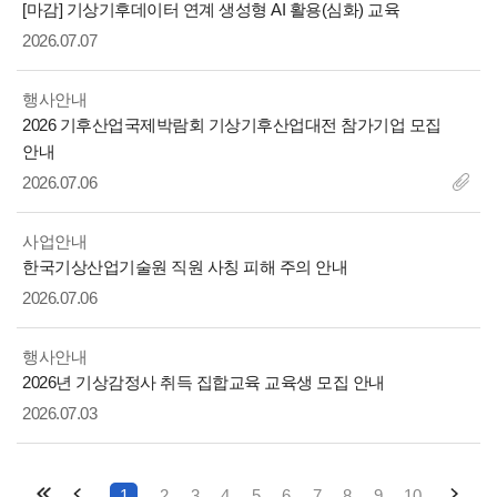
제
[마감] 기상기후데이터 연계 생성형 AI 활용(심화) 교육
목
2026.07.07
행사안내
제
2026 기후산업국제박람회 기상기후산업대전 참가기업 모집
목
안내
2026.07.06
사업안내
제
한국기상산업기술원 직원 사칭 피해 주의 안내
목
2026.07.06
행사안내
제
2026년 기상감정사 취득 집합교육 교육생 모집 안내
목
2026.07.03
1
2
3
4
5
6
7
8
9
10