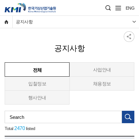
ENG
공지사항
공지사항
사업안내
전체
입찰정보
채용정보
행사안내
검
색
2470
Total
listed
어
입