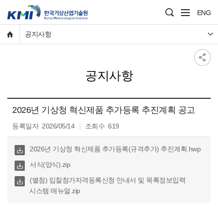
ENG
공지사항
공지사항
2026년 기상청 혁신제품 추가등록 추진계획 공고
등록일자
2026/05/14
조회수
619
다운
2026년 기상청 혁신제품 추가등록(규격추가) 추진계획.hwp
로
다운
서식(양식).zip
드
로
다운
(별첨) 입찰참가자격등록신청 안내서 및 목록정보입력
드
로
시스템 매뉴얼.zip
드